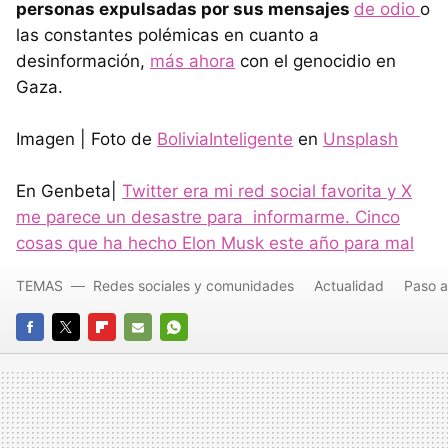
personas expulsadas por sus mensajes
de odio
o
las constantes polémicas en cuanto a
desinformación,
más ahora
con el genocidio en
Gaza.
Imagen | Foto de
BoliviaInteligente
en
Unsplash
En Genbeta|
Twitter era mi red social favorita y X
me parece un desastre para informarme. Cinco
cosas que ha hecho Elon Musk este año para mal
TEMAS
Redes sociales y comunidades
Actualidad
Paso a
FACEBOOK
TWITTER
FLIPBOARD
E-
WHATSAPP
MAIL