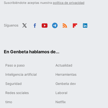
Suscribiéndote aceptas nuestra
política de privacidad
Síguenos
Twit
Fac
You
Tele
RSS
Flip
Link
ter
ebo
tub
gra
boa
edIn
ok
e
m
rd
En Genbeta hablamos de...
Paso a paso
Actualidad
Inteligencia artificial
Herramientas
Seguridad
Genbeta dev
Redes sociales
Laboral
timo
Netflix