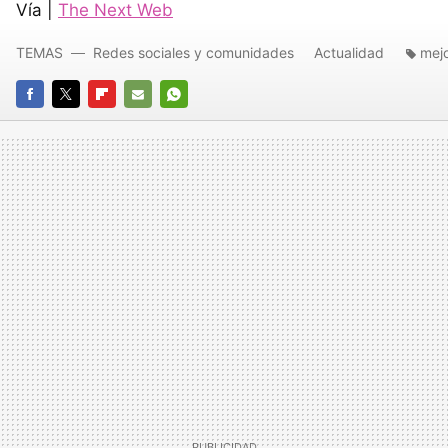
Vía |
The Next Web
TEMAS
Redes sociales y comunidades
Actualidad
mej
FACEBOOK
TWITTER
FLIPBOARD
E-
WHATSAPP
MAIL