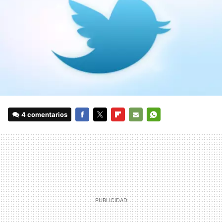
4 comentarios
FACEBOOK
TWITTER
FLIPBOARD
E-
WHATSAPP
MAIL