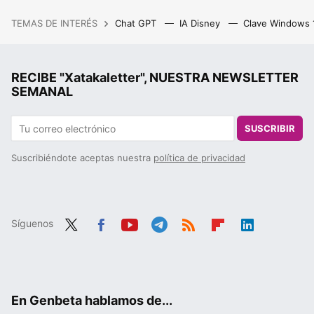
TEMAS DE INTERÉS
Chat GPT
IA Disney
Clave Windows
RECIBE "Xatakaletter", NUESTRA NEWSLETTER
SEMANAL
SUSCRIBIR
Suscribiéndote aceptas nuestra
política de privacidad
Síguenos
Twit
Fac
You
Tele
RSS
Flip
Link
ter
ebo
tub
gra
boa
edIn
ok
e
m
rd
En Genbeta hablamos de...