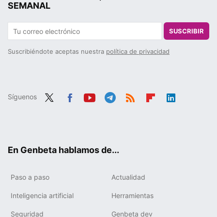
SEMANAL
SUSCRIBIR
Suscribiéndote aceptas nuestra
política de privacidad
Síguenos
Twit
Fac
You
Tele
RSS
Flip
Link
ter
ebo
tub
gra
boa
edIn
ok
e
m
rd
En Genbeta hablamos de...
Paso a paso
Actualidad
Inteligencia artificial
Herramientas
Seguridad
Genbeta dev