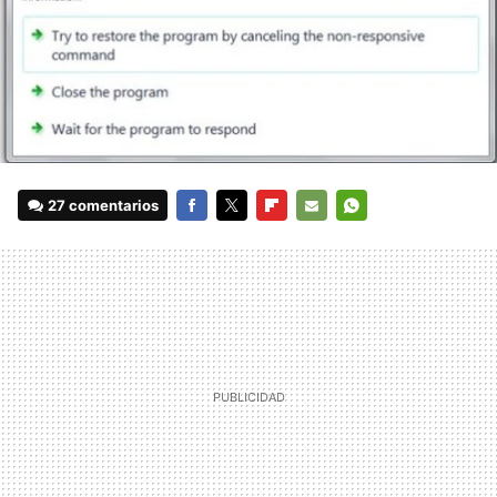
27 comentarios
FACEBOOK
TWITTER
FLIPBOARD
E-
WHATSAPP
MAIL