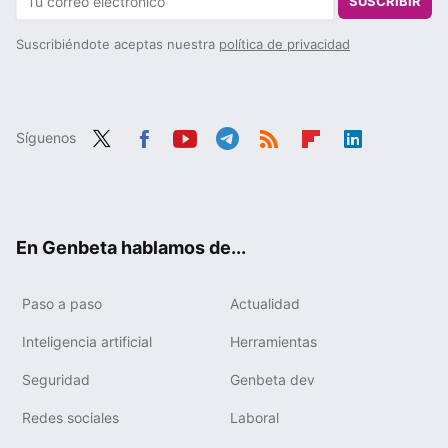
SUSCRIBIR
Suscribiéndote aceptas nuestra
política de privacidad
Síguenos
Twit
Fac
You
Tele
RSS
Flip
Link
ter
ebo
tub
gra
boa
edIn
ok
e
m
rd
En Genbeta hablamos de...
Paso a paso
Actualidad
Inteligencia artificial
Herramientas
Seguridad
Genbeta dev
Redes sociales
Laboral