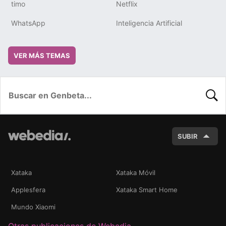
timo
Netflix
WhatsApp
Inteligencia Artificial
VER MÁS TEMAS
BUSC
SUBIR
Xataka
Xataka Móvil
Applesfera
Xataka Smart Home
Mundo Xiaomi