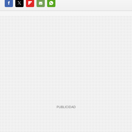
FACEBOOK
TWITTER
FLIPBOARD
E-
WHATSAPP
MAIL