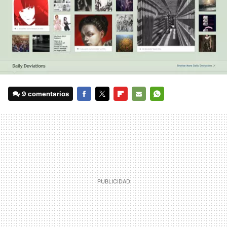
9 comentarios
FACEBOOK
TWITTER
FLIPBOARD
E-
WHATSAPP
MAIL