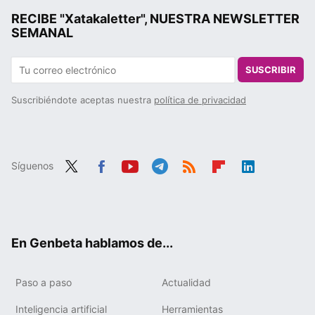
RECIBE "Xatakaletter", NUESTRA NEWSLETTER
SEMANAL
SUSCRIBIR
Suscribiéndote aceptas nuestra
política de privacidad
Síguenos
Twit
Fac
You
Tele
RSS
Flip
Link
ter
ebo
tub
gra
boa
edIn
ok
e
m
rd
En Genbeta hablamos de...
Paso a paso
Actualidad
Inteligencia artificial
Herramientas