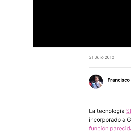
31 Julio 2010
Francisco 
La tecnología
S
incorporado a G
función parecid