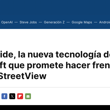
OpenAI
Steve Jobs
Generación Z
Google Maps
Androi
ide, la nueva tecnología 
ft que promete hacer fren
StreetView
FACEBOOK
TWITTER
FLIPBOARD
E-
MAIL