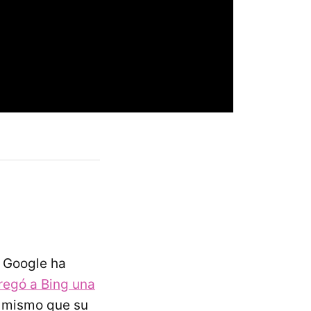
 Google ha
regó a Bing una
o mismo que su