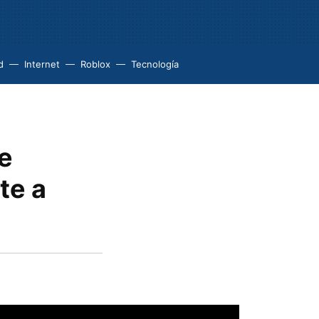
d
Internet
Roblox
Tecnología
de
te a