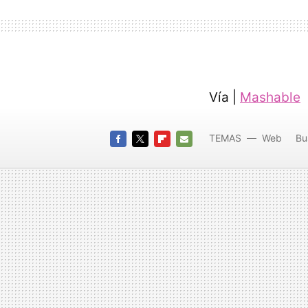
Vía |
Mashable
TEMAS
Web
Bu
FACEBOOK
TWITTER
FLIPBOARD
E-
MAIL