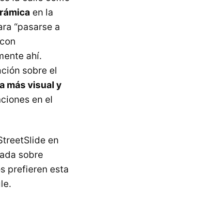
orámica
en la
ara “pasarse a
 con
mente ahí.
ción sobre el
a más visual y
nciones en el
treetSlide en
nada sobre
s prefieren esta
le.