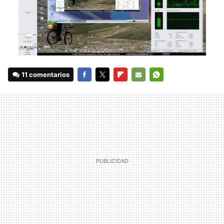
11 comentarios
FACEBOOK
TWITTER
FLIPBOARD
E-
WHATSAPP
MAIL