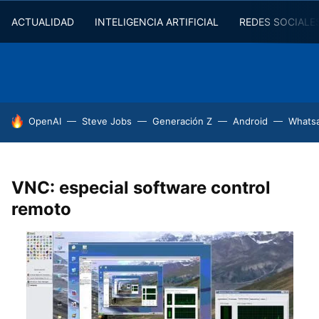
ACTUALIDAD
INTELIGENCIA ARTIFICIAL
REDES SOCIALE
HOY SE HABLA DE
OpenAI
Steve Jobs
Generación Z
Android
Whats
VNC: especial software control
remoto