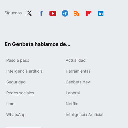
Síguenos
Twit
Fac
You
Tele
RSS
Flip
Link
ter
ebo
tub
gra
boa
edIn
ok
e
m
rd
En Genbeta hablamos de...
Paso a paso
Actualidad
Inteligencia artificial
Herramientas
Seguridad
Genbeta dev
Redes sociales
Laboral
timo
Netflix
WhatsApp
Inteligencia Artificial