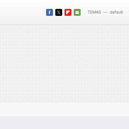
TEMAS
default
FACEBOOK
TWITTER
FLIPBOARD
E-
MAIL