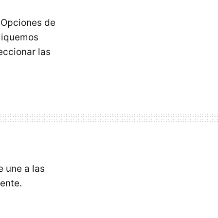
s Opciones de
cliquemos
eccionar las
e une a las
ente.