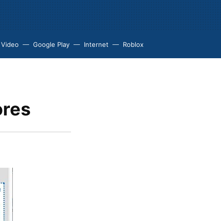
 Video
Google Play
Internet
Roblox
ores