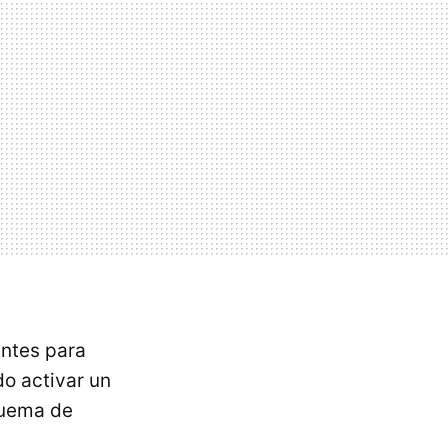
entes para
o activar un
quema de