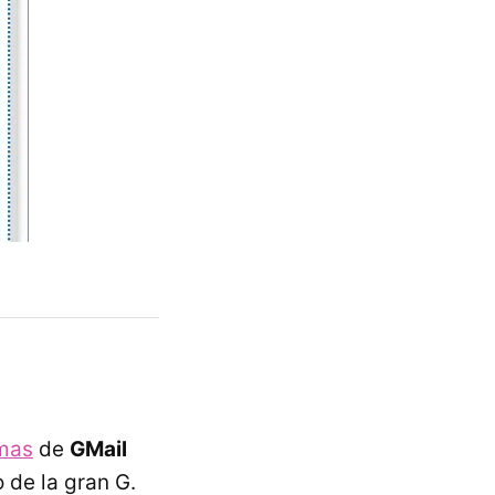
emas
de
GMail
 de la gran G.