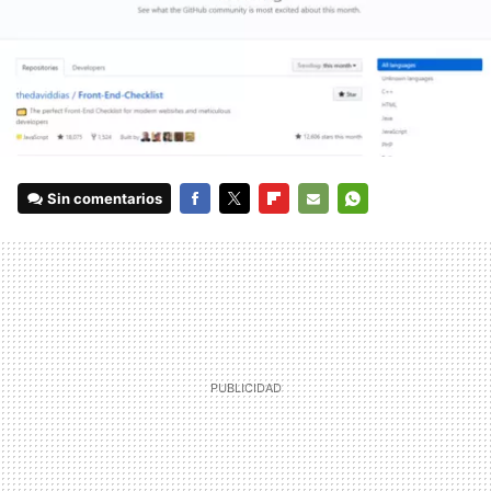
Sin comentarios
FACEBOOK
TWITTER
FLIPBOARD
E-
WHATSAPP
MAIL