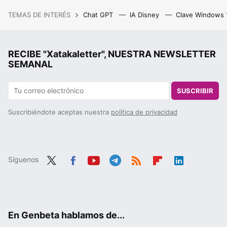
TEMAS DE INTERÉS
Chat GPT
IA Disney
Clave Windows
RECIBE "Xatakaletter", NUESTRA NEWSLETTER
SEMANAL
SUSCRIBIR
Suscribiéndote aceptas nuestra
política de privacidad
Síguenos
Twit
Fac
You
Tele
RSS
Flip
Link
ter
ebo
tub
gra
boa
edIn
ok
e
m
rd
En Genbeta hablamos de...