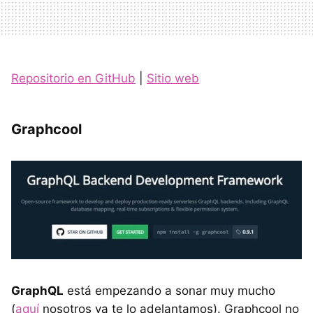
Repositorio en GitHub
|
Sitio web
Graphcool
GraphQL
está empezando a sonar muy mucho
(
aquí
nosotros ya te lo adelantamos). Graphcool no