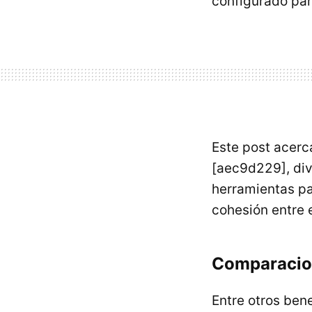
configurado par
Este post acerca
[aec9d229], div
herramientas pa
cohesión entre e
Comparacio
Entre otros bene