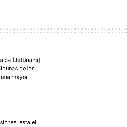
.
ia de [JetBrains]
lgunas de las
o una mayor
siones, está el