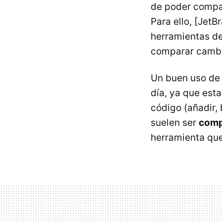
de poder compar
Para ello, [Jet
herramientas d
comparar cambi
Un buen uso de 
día, ya que es
código (añadir,
suelen ser
comp
herramienta que