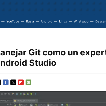
YouTube
Rusia
Android
Linux
Whatsapp
Descarg
nejar Git como un exper
ndroid Studio
FACEBOOK
TWITTER
FLIPBOARD
E-
MAIL