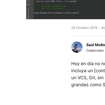
24 Octubre 2016
Ac
Saúl Moli
Colaborador
Hoy en día no n
incluya un [con
un VCS, Git, si
grandes como S