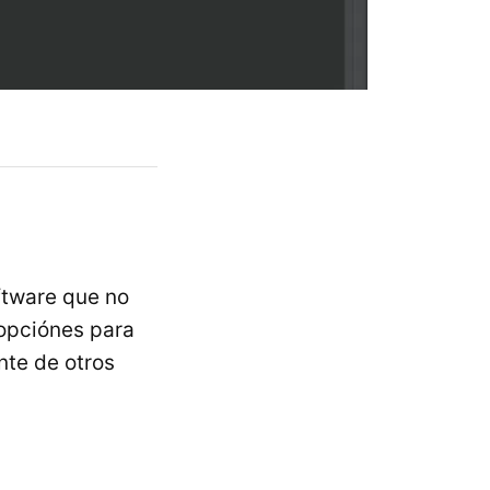
ftware que no
 opciónes para
nte de otros