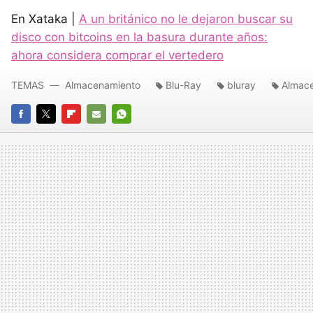
En Xataka |
A un británico no le dejaron buscar su
disco con bitcoins en la basura durante años:
ahora considera comprar el vertedero
TEMAS
Almacenamiento
Blu-Ray
bluray
Almace
FACEBOOK
TWITTER
FLIPBOARD
E-
WHATSAPP
MAIL