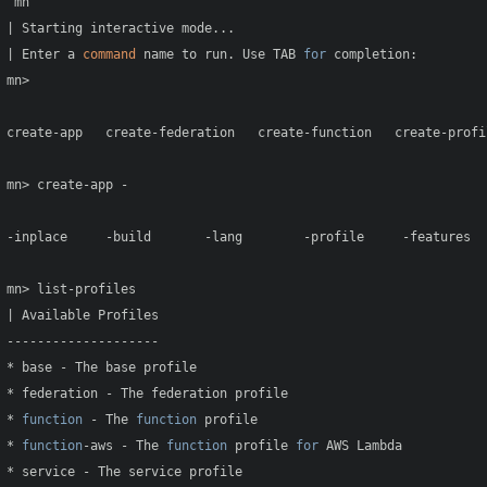
 mn

| Starting interactive mode...

| Enter a 
command
 name to run. Use TAB 
for
 completion:

mn> 

create-app   create-federation   create-function   create-profi
mn> create-app -

-inplace     -build       -lang        -profile     -features   
mn> list-profiles 

| Available Profiles

--------------------

* base - The base profile

* federation - The federation profile

* 
function
 - The 
function
 profile

* 
function
-aws - The 
function
 profile 
for
 AWS Lambda

* service - The service profile
