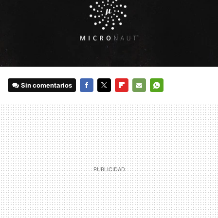
Sin comentarios
FACEBOOK
TWITTER
FLIPBOARD
E-
WHATSAPP
MAIL