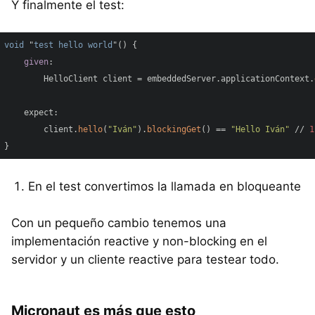
Y finalmente el test:
void
 "
test
hello
world
"() {

given
:

        HelloClient client = embeddedServer.applicationContext.
    expect:

        client.
hello
(
"Iván"
).
blockingGet
() == 
"Hello Iván"
 // 
1
En el test convertimos la llamada en bloqueante
Con un pequeño cambio tenemos una
implementación reactive y non-blocking en el
servidor y un cliente reactive para testear todo.
Micronaut es más que esto