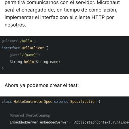
permitirá comunicarnos con el servidor. Micronaut
será el encargado de, en tiempo de compilación,
implementar el interfaz con el cliente HTTP por
nosotros.
@Client
(
'/hello'
interface
HelloClient
{

@Get
(
"/{name}"
)

String 
hello
(String name)
}
Ahora ya podemos crear el test:
class
HelloControllerSpec
extends
Specification
{

@Shared
@AutoCleanup
    EmbeddedServer embeddedServer = ApplicationContext.run(Embe