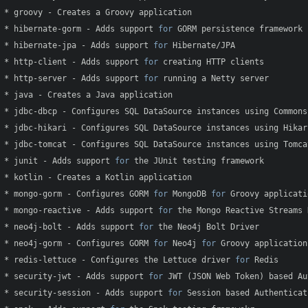
* groovy - Creates a Groovy application

* hibernate-gorm - Adds support 
for
 GORM persistence framework

* hibernate-jpa - Adds support 
for
 Hibernate/JPA

* http-client - Adds support 
for
 creating HTTP clients

* http-server - Adds support 
for
 running a Netty server

* java - Creates a Java application

* jdbc-dbcp - Configures SQL DataSource instances using Commons 
* jdbc-hikari - Configures SQL DataSource instances using Hikar
* jdbc-tomcat - Configures SQL DataSource instances using Tomca
* junit - Adds support 
for
 the JUnit testing framework

* kotlin - Creates a Kotlin application

* mongo-gorm - Configures GORM 
for
 MongoDB 
for
 Groovy applicatio
* mongo-reactive - Adds support 
for
 the Mongo Reactive Streams 
* neo4j-bolt - Adds support 
for
 the Neo4j Bolt Driver

* neo4j-gorm - Configures GORM 
for
 Neo4j 
for
 Groovy applications
* redis-lettuce - Configures the Lettuce driver 
for
 Redis

* security-jwt - Adds support 
for
 JWT (JSON Web Token) based Au
* security-session - Adds support 
for
 Session based Authenticati