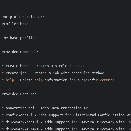
mn> profile-info base

Profile: base

--------------------

The base profile

Provided Commands:

--------------------

* create-bean - Creates a singleton bean

* create-job - Creates a job with scheduled method

* 
help
 - Prints 
help
 information 
for
 a specific 
command
Provided Features:

--------------------

* annotation-api - Adds Java annotation API

* config-consul - Adds support 
for
 Distributed Configuration wi
* discovery-consul - Adds support 
for
 Service Discovery with Co
* discovery-eureka - Adds support 
for
 Service Discovery with Eur