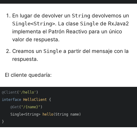
En lugar de devolver un
String
devolvemos un
Single<String>
. La clase
Single
de RxJava2
implementa el Patrón Reactivo para un único
valor de respuesta.
Creamos un
Single
a partir del mensaje con la
respuesta.
El cliente quedaría:
@Client
(
'/hello'
interface
HelloClient
{

@Get
(
"/{name}"
)

Single<String> 
hello
(String name)
}