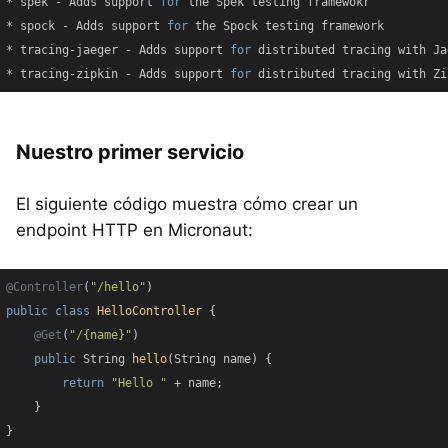
* spek - Adds support 
for
 the Spek testing framewokr

* spock - Adds support 
for
 the Spock testing framework

* tracing-jaeger - Adds support 
for
 distributed tracing with Ja
* tracing-zipkin - Adds support 
for
 distributed tracing with Zi
Nuestro primer servicio
El siguiente código muestra cómo crear un
endpoint HTTP en Micronaut:
@Controller
(
"/hello"
public
class
HelloController
{

@Get
(
"/{name}"
)

public
 String 
hello
(String name)
{

return
"Hello "
 + name;

    }

}