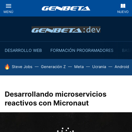
MENÚ
NUEVO
DESARROLLO WEB
FORMACIÓN PROGRAMADORES
BASE
HOY SE HABLA DE
Steve Jobs
Generación Z
Meta
Ucrania
Android
Desarrollando microservicios
reactivos con Micronaut