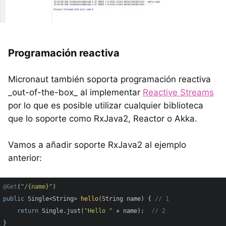
Programación reactiva
Micronaut también soporta programación reactiva
_out-of-the-box_ al implementar
Reactive Streams
por lo que es posible utilizar cualquier biblioteca
que lo soporte como RxJava2, Reactor o Akka.
Vamos a añadir soporte RxJava2 al ejemplo
anterior:
@Get
(
"/{name}"
public
 Single<String> 
hello
(String name)
{ 
// 1
return
 Single.just(
"Hello "
 + name);  
// 2