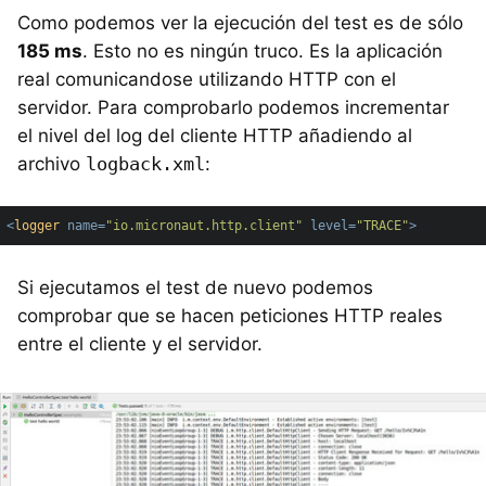
Como podemos ver la ejecución del test es de sólo
185 ms
. Esto no es ningún truco. Es la aplicación
real comunicandose utilizando HTTP con el
servidor. Para comprobarlo podemos incrementar
el nivel del log del cliente HTTP añadiendo al
archivo
logback.xml
:
<
logger
name
=
"io.micronaut.http.client"
level
=
"TRACE"
>
Si ejecutamos el test de nuevo podemos
comprobar que se hacen peticiones HTTP reales
entre el cliente y el servidor.