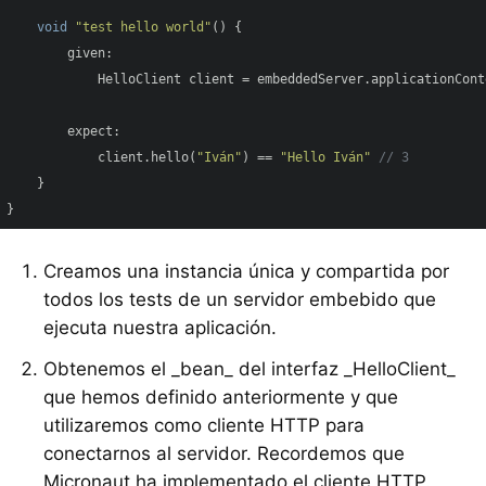
void
"test hello world"
() {

        given:

            HelloClient client = embeddedServer.applicationCont
        expect:

            client.hello(
"Iván"
) == 
"Hello Iván"
// 3
    }

}
Creamos una instancia única y compartida por
todos los tests de un servidor embebido que
ejecuta nuestra aplicación.
Obtenemos el _bean_ del interfaz _HelloClient_
que hemos definido anteriormente y que
utilizaremos como cliente HTTP para
conectarnos al servidor. Recordemos que
Micronaut ha implementado el cliente HTTP.