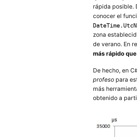
rápida posible.
conocer el func
DateTime.UtcN
zona establecida
de verano. En 
más rápido qu
De hecho, en C#
profeso
para es
más herramienta
obtenido a part