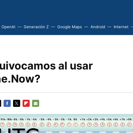
OpenAI
Generación Z
Google Maps
Android
Internet
uivocamos al usar
me.Now?
FACEBOOK
TWITTER
FLIPBOARD
E-
MAIL