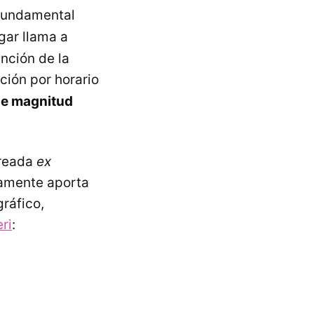
 fundamental
ugar llama a
unción de la
cción por horario
de magnitud
creada
ex
iamente aporta
ráfico,
ri
: