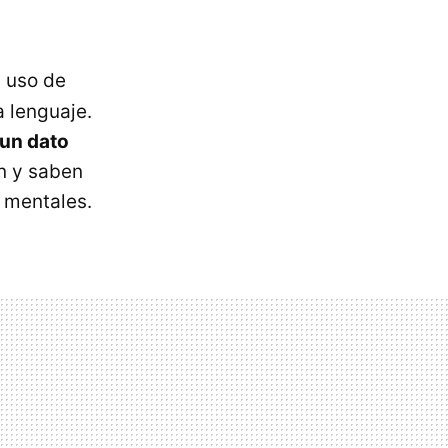
l uso de
a lenguaje.
 un dato
en y saben
s mentales.