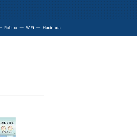
Roblox
WiFi
Hacienda