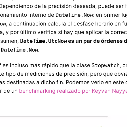
 Dependiendo de la precisión deseada, puede ser
ionamiento interno de
DateTime.Now
: en primer l
ow
, a continuación calcula el desfase horario en f
, y por último verifica si hay que aplicar la corre
resumen,
DateTime.UtcNow
es un par de órdenes 
e
DateTime.Now
.
 es incluso más rápido que la clase
Stopwatch
, 
te tipo de mediciones de precisión, pero que obv
s destinadas a dicho fin. Podemos verlo en este g
ir de un
benchmarking realizado por Keyvan Nayye