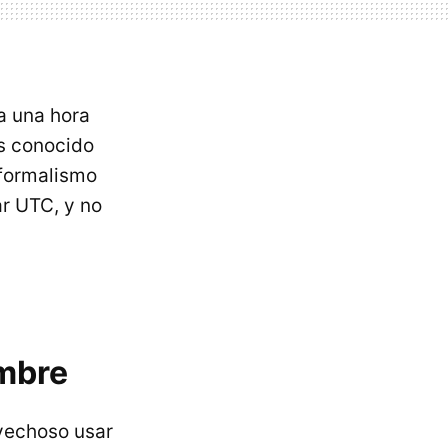
a una hora
s conocido
 formalismo
ar
UTC
, y no
mbre
ovechoso usar