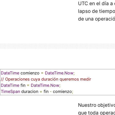
UTC
en el día a
lapso de tiempo 
de una operació
DateTime
 comienzo 
=
DateTime
.
Now
;
// Operaciones cuya duración queremos medir
DateTime
 fin 
=
DateTime
.
Now
;
TimeSpan
 duracion 
=
 fin 
-
 comienzo
;
Nuestro objetivo
que toda operac