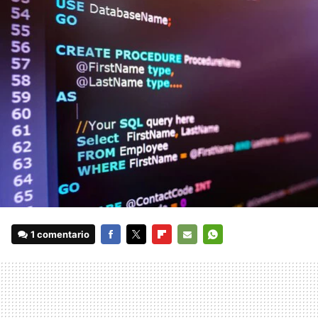
1 comentario
FACEBOOK
TWITTER
FLIPBOARD
E-
WHATSAPP
MAIL