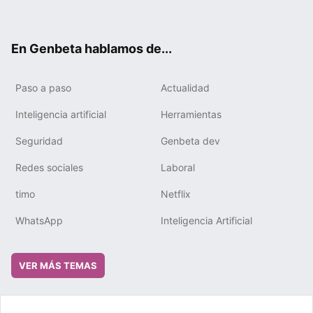
ter
ebo
tub
gra
boa
edIn
ok
e
m
rd
En Genbeta hablamos de...
Paso a paso
Actualidad
Inteligencia artificial
Herramientas
Seguridad
Genbeta dev
Redes sociales
Laboral
timo
Netflix
WhatsApp
Inteligencia Artificial
VER MÁS TEMAS