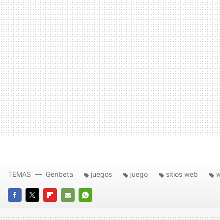
TEMAS
Genbeta
juegos
juego
sitios web
FACEBOOK
TWITTER
FLIPBOARD
E-
WHATSAPP