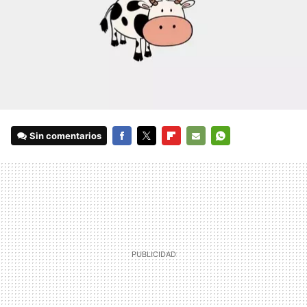
Sin comentarios
FACEBOOK
TWITTER
FLIPBOARD
E-
WHATSAPP
MAIL