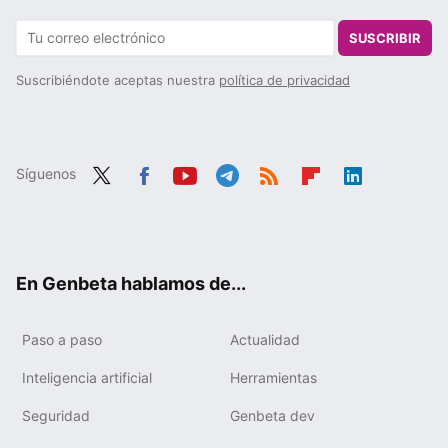
SUSCRIBIR
Suscribiéndote aceptas nuestra
política de privacidad
Síguenos
Twit
Fac
You
Tele
RSS
Flip
Link
ter
ebo
tub
gra
boa
edIn
ok
e
m
rd
En Genbeta hablamos de...
Paso a paso
Actualidad
Inteligencia artificial
Herramientas
Seguridad
Genbeta dev