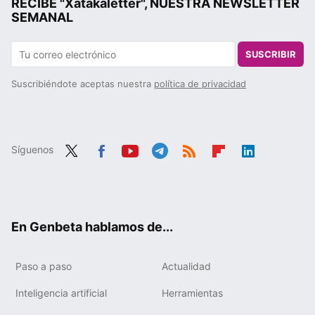
RECIBE "Xatakaletter", NUESTRA NEWSLETTER
SEMANAL
SUSCRIBIR
Suscribiéndote aceptas nuestra
política de privacidad
Síguenos
Twit
Fac
You
Tele
RSS
Flip
Link
ter
ebo
tub
gra
boa
edIn
ok
e
m
rd
En Genbeta hablamos de...
Paso a paso
Actualidad
Inteligencia artificial
Herramientas