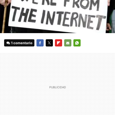
1 comentario
FACEBOOK
TWITTER
FLIPBOARD
E-
WHATSAPP
MAIL