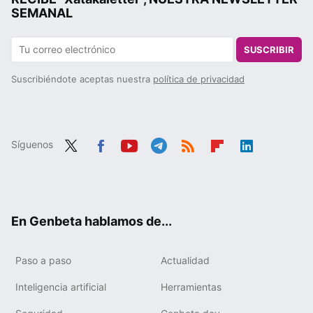
SEMANAL
SUSCRIBIR
Suscribiéndote aceptas nuestra
política de privacidad
Síguenos
Twit
Fac
You
Tele
RSS
Flip
Link
ter
ebo
tub
gra
boa
edIn
ok
e
m
rd
En Genbeta hablamos de...
Paso a paso
Actualidad
Inteligencia artificial
Herramientas