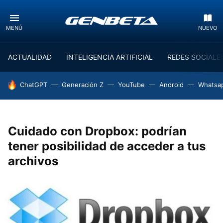
MENÚ
NUEVO
ACTUALIDAD
INTELIGENCIA ARTIFICIAL
REDES SOCIALE
HOY SE HABLA DE
ChatGPT
Generación Z
YouTube
Android
Whatsa
Cuidado con Dropbox: podrían
tener posibilidad de acceder a tus
archivos