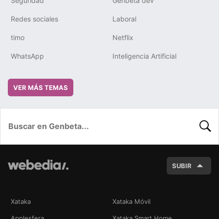
Seguridad
Genbeta dev
Redes sociales
Laboral
timo
Netflix
WhatsApp
Inteligencia Artificial
VER MÁS TEMAS
BUSC
SUBIR
Xataka
Xataka Móvil
Applesfera
Xataka Smart Home