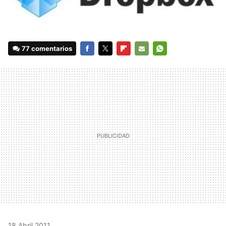
77 comentarios
FACEBOOK
TWITTER
FLIPBOARD
E-
WHATSAPP
MAIL
18 Abril 2011