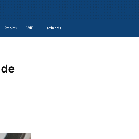
Roblox
WiFi
Hacienda
 de