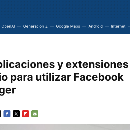
OpenAI
Generación Z
Google Maps
Android
Internet
plicaciones y extensiones
io para utilizar Facebook
ger
FACEBOOK
TWITTER
FLIPBOARD
E-
MAIL