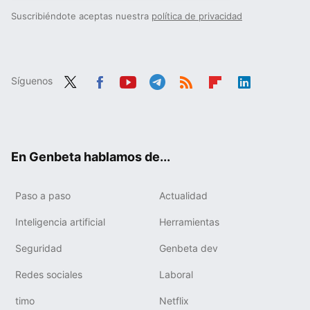
Suscribiéndote aceptas nuestra
política de privacidad
Síguenos
Twit
Fac
You
Tele
RSS
Flip
Link
ter
ebo
tub
gra
boa
edIn
ok
e
m
rd
En Genbeta hablamos de...
Paso a paso
Actualidad
Inteligencia artificial
Herramientas
Seguridad
Genbeta dev
Redes sociales
Laboral
timo
Netflix