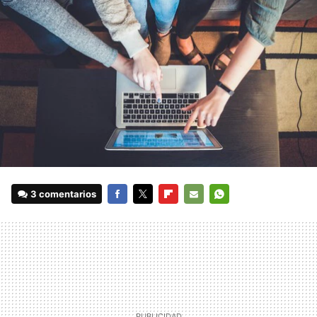
3 comentarios
FACEBOOK
TWITTER
FLIPBOARD
E-
WHATSAPP
MAIL