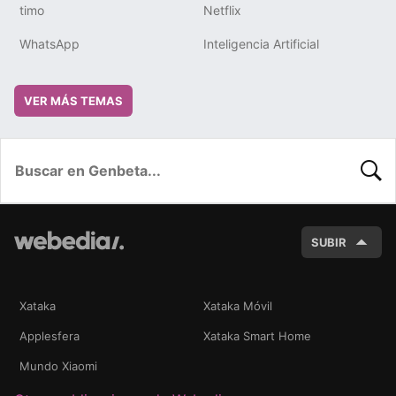
timo
Netflix
WhatsApp
Inteligencia Artificial
VER MÁS TEMAS
BUSC
SUBIR
Xataka
Xataka Móvil
Applesfera
Xataka Smart Home
Mundo Xiaomi