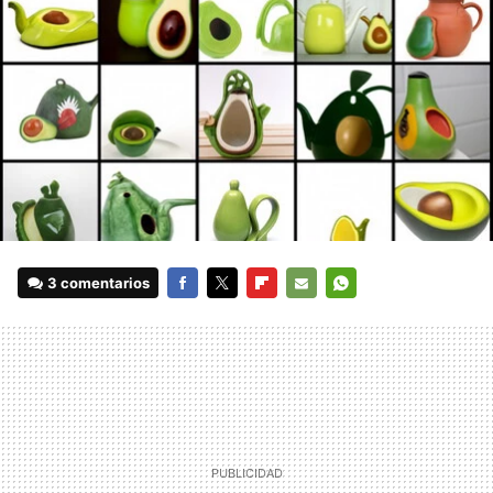
3 comentarios
FACEBOOK
TWITTER
FLIPBOARD
E-
WHATSAPP
MAIL