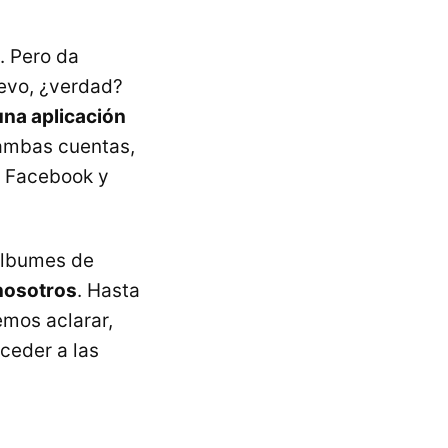
. Pero da
uevo, ¿verdad?
una aplicación
 ambas cuentas,
a Facebook y
 álbumes de
nosotros
. Hasta
emos aclarar,
cceder a las