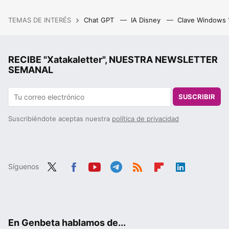
TEMAS DE INTERÉS
Chat GPT
IA Disney
Clave Windows
RECIBE "Xatakaletter", NUESTRA NEWSLETTER
SEMANAL
SUSCRIBIR
Suscribiéndote aceptas nuestra
política de privacidad
Síguenos
Twit
Fac
You
Tele
RSS
Flip
Link
ter
ebo
tub
gra
boa
edIn
ok
e
m
rd
En Genbeta hablamos de...