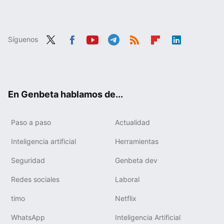
Síguenos
Twit
Fac
You
Tele
RSS
Flip
Link
ter
ebo
tub
gra
boa
edIn
ok
e
m
rd
En Genbeta hablamos de...
Paso a paso
Actualidad
Inteligencia artificial
Herramientas
Seguridad
Genbeta dev
Redes sociales
Laboral
timo
Netflix
WhatsApp
Inteligencia Artificial