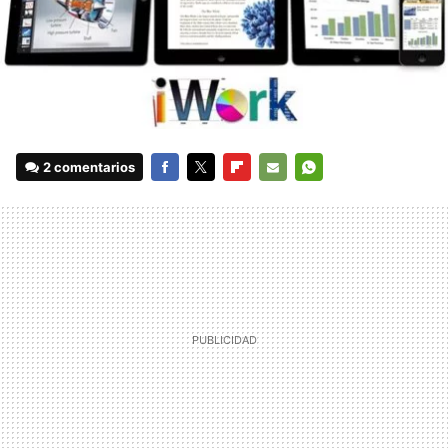
2 comentarios
FACEBOOK
TWITTER
FLIPBOARD
E-
WHATSAPP
MAIL