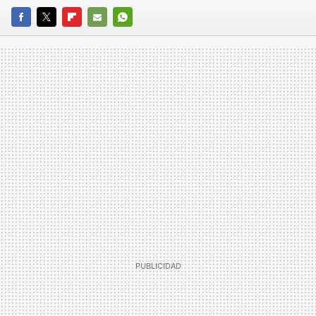
FACEBOOK
TWITTER
FLIPBOARD
E-
WHATSAPP
MAIL