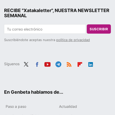
RECIBE "Xatakaletter", NUESTRA NEWSLETTER
SEMANAL
SUSCRIBIR
Suscribiéndote aceptas nuestra
política de privacidad
Síguenos
Twit
Fac
You
Tele
RSS
Flip
Link
ter
ebo
tub
gra
boa
edIn
ok
e
m
rd
En Genbeta hablamos de...
Paso a paso
Actualidad