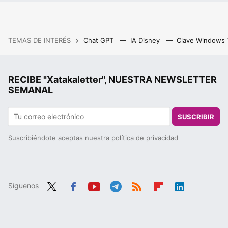
TEMAS DE INTERÉS
Chat GPT
IA Disney
Clave Windows
RECIBE "Xatakaletter", NUESTRA NEWSLETTER
SEMANAL
SUSCRIBIR
Suscribiéndote aceptas nuestra
política de privacidad
Síguenos
Twit
Fac
You
Tele
RSS
Flip
Link
ter
ebo
tub
gra
boa
edIn