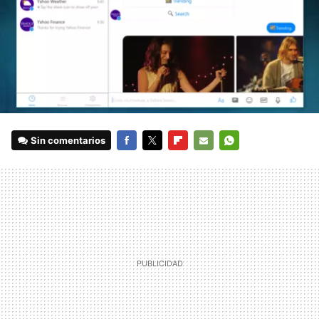
Sin comentarios
FACEBOOK
TWITTER
FLIPBOARD
E-
WHATSAPP
MAIL