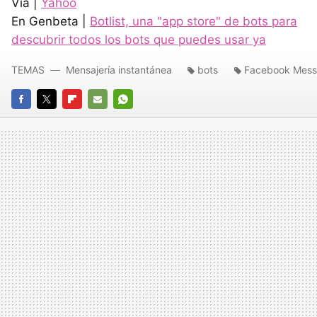
Vía |
Yahoo
En Genbeta |
Botlist, una "app store" de bots para
descubrir todos los bots que puedes usar ya
TEMAS
Mensajería instantánea
bots
Facebook Mess
FACEBOOK
TWITTER
FLIPBOARD
E-
WHATSAPP
MAIL