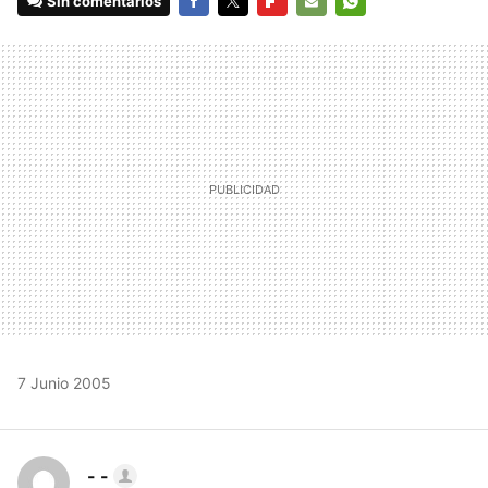
Sin comentarios
FACEBOOK
TWITTER
FLIPBOARD
E-
WHATSAPP
MAIL
7 Junio 2005
- -