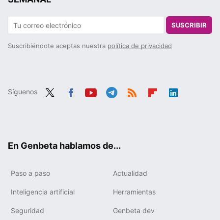
SUSCRIBIR
Suscribiéndote aceptas nuestra
política de privacidad
Síguenos
Twit
Fac
You
Tele
RSS
Flip
Link
ter
ebo
tub
gra
boa
edIn
ok
e
m
rd
En Genbeta hablamos de...
Paso a paso
Actualidad
Inteligencia artificial
Herramientas
Seguridad
Genbeta dev