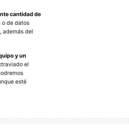
nte cantidad de
s o de datos
o, además del
quipo y un
traviado el
 podremos
unque esté