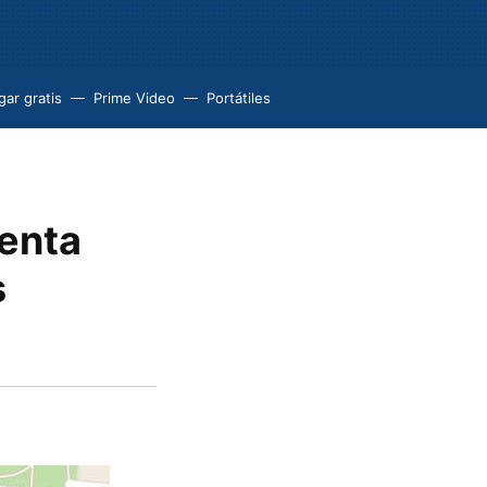
ar gratis
Prime Video
Portátiles
enta
s