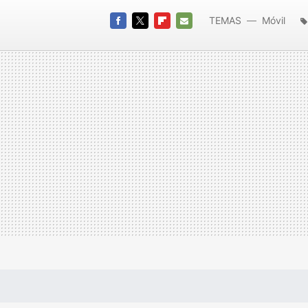
TEMAS
Móvil
móviles
FACEBOOK
TWITTER
FLIPBOARD
E-
MAIL