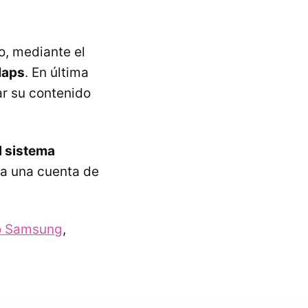
bo, mediante el
Maps
. En última
ar su contenido
l sistema
s a una cuenta de
vo Samsung
,