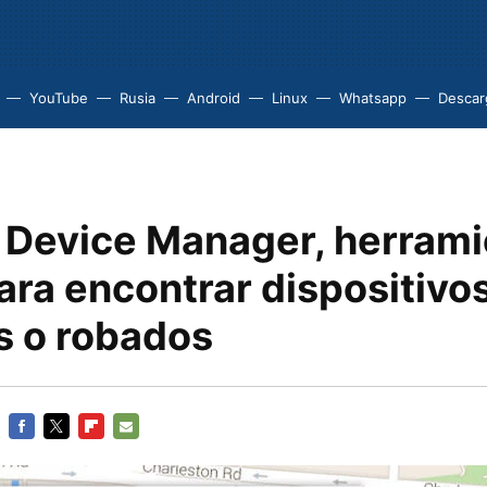
YouTube
Rusia
Android
Linux
Whatsapp
Descarg
 Device Manager, herrami
para encontrar dispositivo
s o robados
FACEBOOK
TWITTER
FLIPBOARD
E-
MAIL