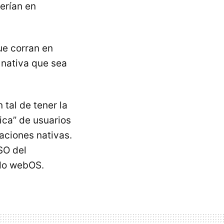
erían en
ue corran en
 nativa que sea
n tal de tener la
ica” de usuarios
caciones nativas.
SO del
ido webOS.