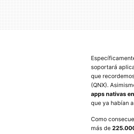
Específicament
soportará aplic
que recordemos 
(
QNX
). Asimism
apps nativas e
que ya habían 
Como consecuenc
más de
225.000