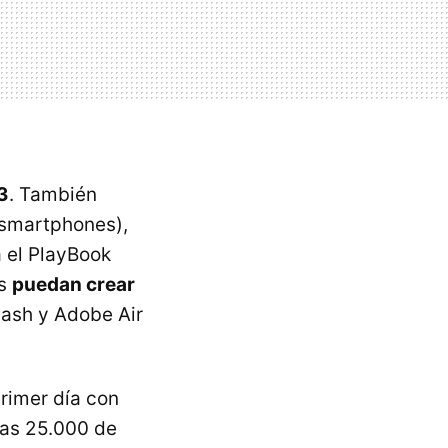
3
. También
 smartphones),
 el PlayBook
es
puedan crear
lash y Adobe Air
rimer día con
ras 25.000 de