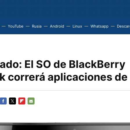
YouTube
Rusia
Android
Linux
Whatsapp
Descarg
ado: El SO de BlackBerry
k correrá aplicaciones de
FACEBOOK
TWITTER
FLIPBOARD
E-
MAIL