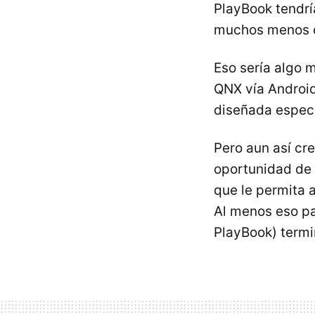
PlayBook tendrí
muchos menos d
Eso sería algo 
QNX
vía Android
diseñada especí
Pero aun así cr
oportunidad de 
que le permita a
Al menos eso p
PlayBook) termi