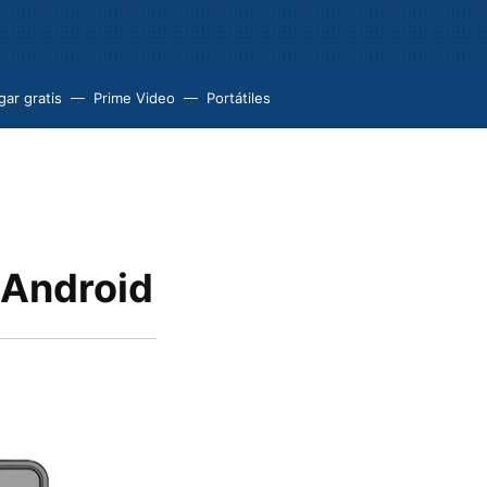
ar gratis
Prime Video
Portátiles
 Android