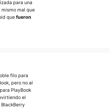
mizada para una
el mismo mal que
oid que
fueron
ble filo para
ook, pero no al
s para PlayBook
virtiendo el
a BlackBerry