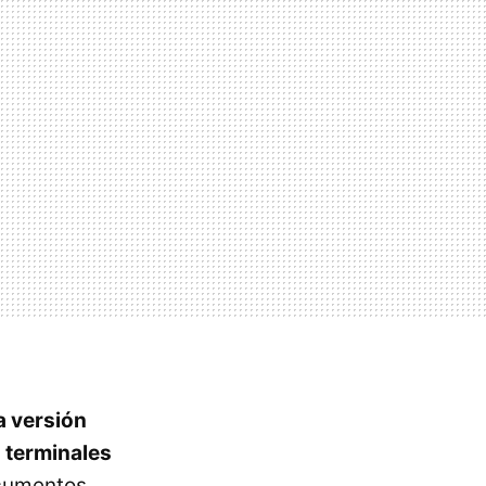
a versión
s terminales
ocumentos