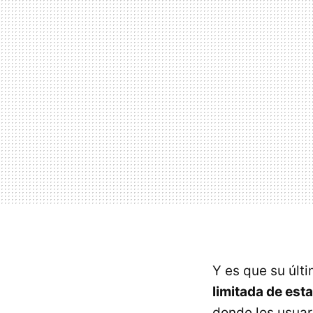
Y es que su últ
limitada de est
donde los usuar