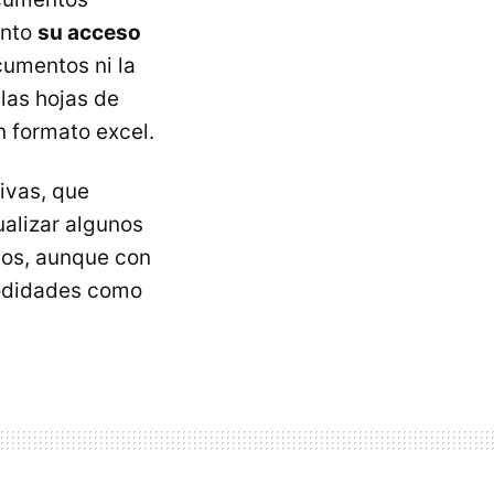
ento
su acceso
cumentos ni la
 las hojas de
 formato excel.
ivas, que
alizar algunos
los, aunque con
modidades como