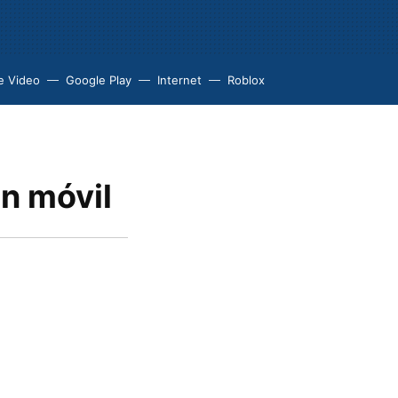
e Video
Google Play
Internet
Roblox
n móvil