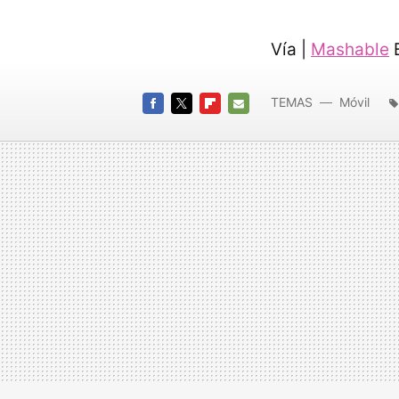
Vía |
Mashable
E
TEMAS
Móvil
FACEBOOK
TWITTER
FLIPBOARD
E-
MAIL