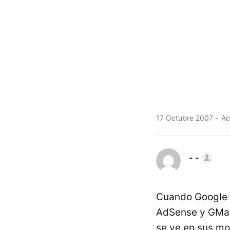
17 Octubre 2007
Ac
- -
Cuando Google 
AdSense y GMail
se ve en sus mo