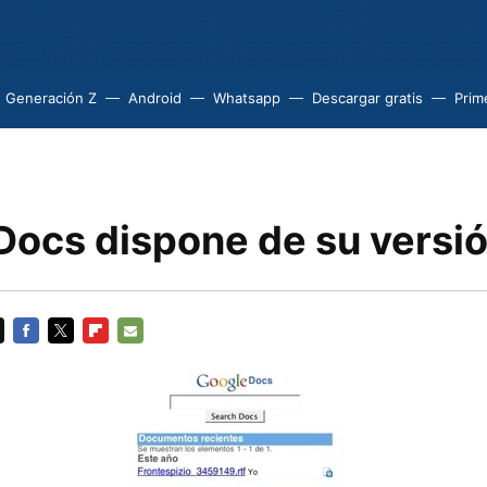
Generación Z
Android
Whatsapp
Descargar gratis
Prim
Docs dispone de su versió
FACEBOOK
TWITTER
FLIPBOARD
E-
MAIL