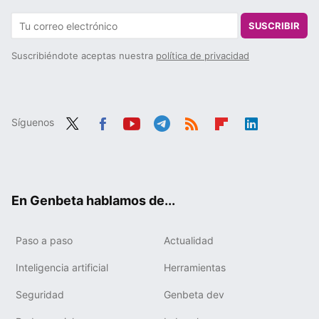
SUSCRIBIR
Suscribiéndote aceptas nuestra
política de privacidad
Síguenos
Twit
Fac
You
Tele
RSS
Flip
Link
ter
ebo
tub
gra
boa
edIn
ok
e
m
rd
En Genbeta hablamos de...
Paso a paso
Actualidad
Inteligencia artificial
Herramientas
Seguridad
Genbeta dev