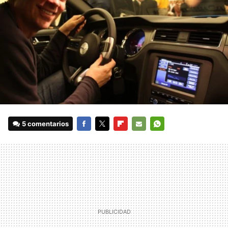
5 comentarios
FACEBOOK
TWITTER
FLIPBOARD
E-
WHATSAPP
MAIL