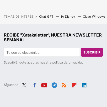
TEMAS DE INTERÉS
Chat GPT
IA Disney
Clave Windows
RECIBE "Xatakaletter", NUESTRA NEWSLETTER
SEMANAL
SUSCRIBIR
Suscribiéndote aceptas nuestra
política de privacidad
Síguenos
Twit
Fac
You
Tele
RSS
Flip
Link
ter
ebo
tub
gra
boa
edIn