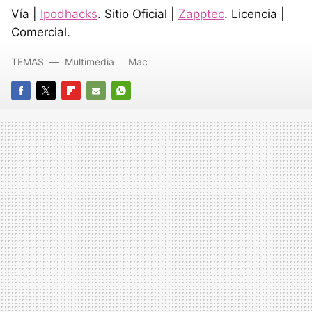
Vía |
Ipodhacks
. Sitio Oficial |
Zapptec
. Licencia |
Comercial.
TEMAS
Multimedia
Mac
FACEBOOK
TWITTER
FLIPBOARD
E-
WHATSAPP
MAIL