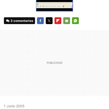
3 comentarios
FACEBOOK
TWITTER
FLIPBOARD
E-
WHATSAPP
MAIL
1 Junio 2005