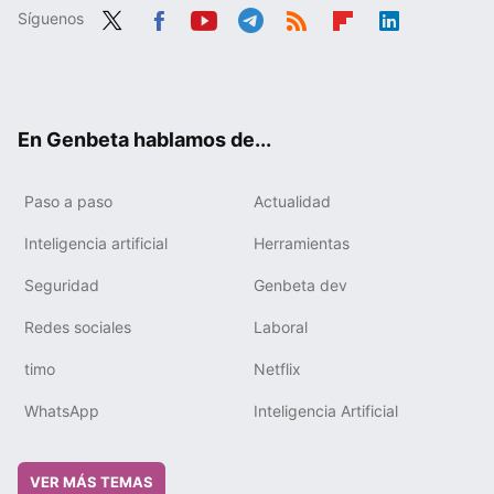
Síguenos
Twit
Fac
You
Tele
RSS
Flip
Link
ter
ebo
tub
gra
boa
edIn
ok
e
m
rd
En Genbeta hablamos de...
Paso a paso
Actualidad
Inteligencia artificial
Herramientas
Seguridad
Genbeta dev
Redes sociales
Laboral
timo
Netflix
WhatsApp
Inteligencia Artificial
VER MÁS TEMAS