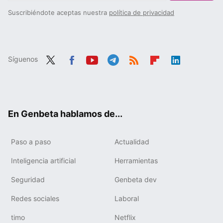
Suscribiéndote aceptas nuestra
política de privacidad
Síguenos
Twit
Fac
You
Tele
RSS
Flip
Link
ter
ebo
tub
gra
boa
edIn
ok
e
m
rd
En Genbeta hablamos de...
Paso a paso
Actualidad
Inteligencia artificial
Herramientas
Seguridad
Genbeta dev
Redes sociales
Laboral
timo
Netflix