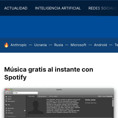
ACTUALIDAD
INTELIGENCIA ARTIFICIAL
REDES SOCIALE
HOY SE HABLA DE
Anthropic
Ucrania
Rusia
Microsoft
Android
T
Música gratis al instante con
Spotify