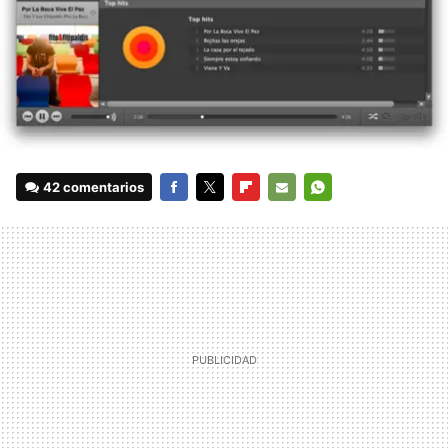
42 comentarios
FACEBOOK
TWITTER
FLIPBOARD
E-
WHATSAPP
MAIL