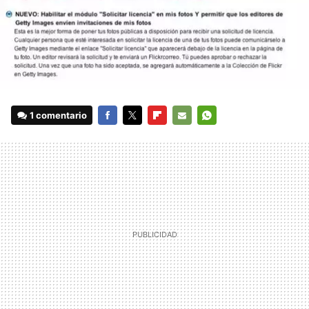
1 comentario
FACEBOOK
TWITTER
FLIPBOARD
E-
WHATSAPP
MAIL