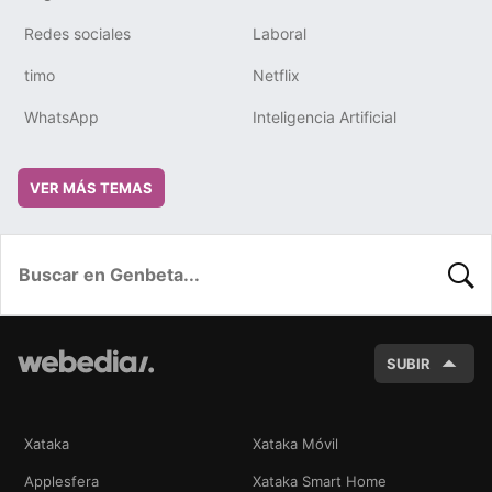
Redes sociales
Laboral
timo
Netflix
WhatsApp
Inteligencia Artificial
VER MÁS TEMAS
BUSC
SUBIR
Xataka
Xataka Móvil
Applesfera
Xataka Smart Home