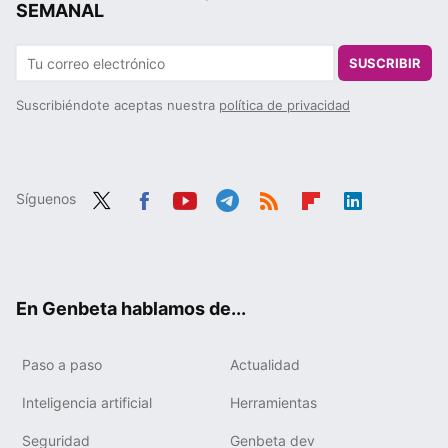
SEMANAL
SUSCRIBIR
Suscribiéndote aceptas nuestra
política de privacidad
Síguenos
Twit
Fac
You
Tele
RSS
Flip
Link
ter
ebo
tub
gra
boa
edIn
ok
e
m
rd
En Genbeta hablamos de...
Paso a paso
Actualidad
Inteligencia artificial
Herramientas
Seguridad
Genbeta dev