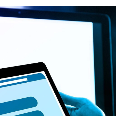
FACEBOOK
TWITTER
FLIPBOARD
E-
MAIL