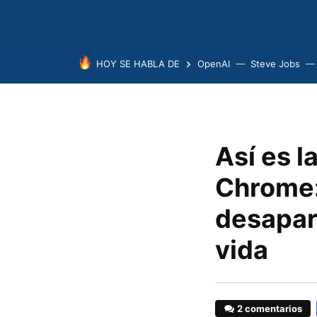
HOY SE HABLA DE
OpenAI
Steve Jobs
Así es l
Chrome:
desapar
vida
2 comentarios