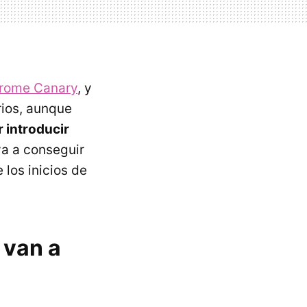
rome Canary
, y
ios, aunque
 introducir
 va a conseguir
 los inicios de
 van a