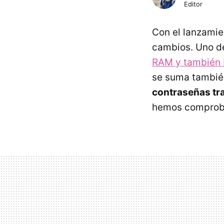
Editor
Con el lanzami
cambios. Uno de
RAM y también 
se suma también
contraseñas tr
hemos comproba