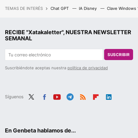
TEMAS DE INTERÉS
Chat GPT
IA Disney
Clave Windows
RECIBE "Xatakaletter", NUESTRA NEWSLETTER
SEMANAL
SUSCRIBIR
Suscribiéndote aceptas nuestra
política de privacidad
Síguenos
Twit
Fac
You
Tele
RSS
Flip
Link
ter
ebo
tub
gra
boa
edIn
ok
e
m
rd
En Genbeta hablamos de...