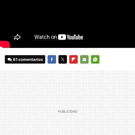
61 comentarios
FACEBOOK
TWITTER
FLIPBOARD
E-
WHATSAPP
MAIL