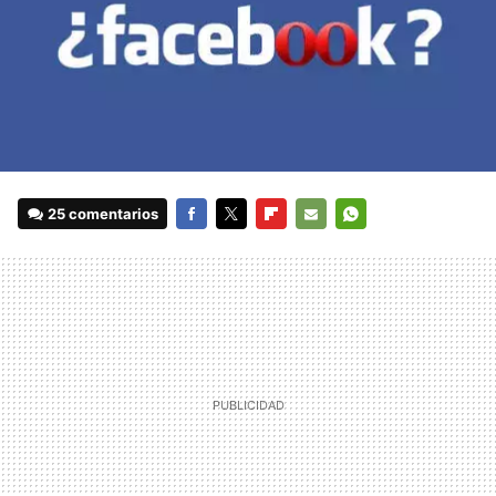
25 comentarios
FACEBOOK
TWITTER
FLIPBOARD
E-
WHATSAPP
MAIL