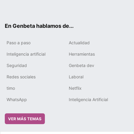
Twit
Fac
You
Tele
RSS
Flip
Link
ter
ebo
tub
gra
boa
edIn
ok
e
m
rd
En Genbeta hablamos de...
Paso a paso
Actualidad
Inteligencia artificial
Herramientas
Seguridad
Genbeta dev
Redes sociales
Laboral
timo
Netflix
WhatsApp
Inteligencia Artificial
VER MÁS TEMAS