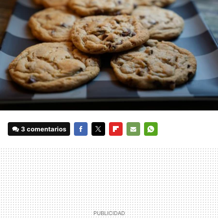
3 comentarios
FACEBOOK
TWITTER
FLIPBOARD
E-
WHATSAPP
MAIL