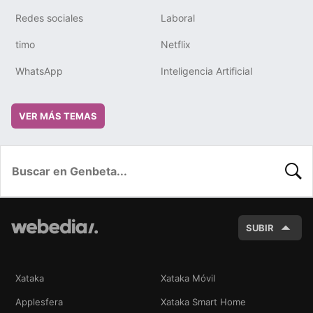
Redes sociales
Laboral
timo
Netflix
WhatsApp
Inteligencia Artificial
VER MÁS TEMAS
BUSC
SUBIR
Xataka
Xataka Móvil
Applesfera
Xataka Smart Home