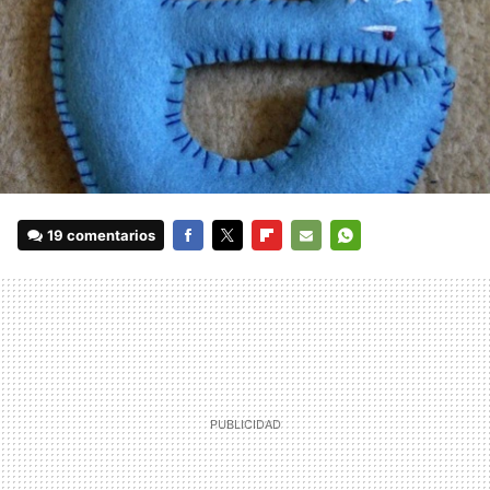
19 comentarios
FACEBOOK
TWITTER
FLIPBOARD
E-
WHATSAPP
MAIL