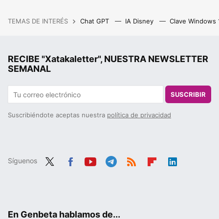
TEMAS DE INTERÉS
Chat GPT
IA Disney
Clave Windows
RECIBE "Xatakaletter", NUESTRA NEWSLETTER
SEMANAL
SUSCRIBIR
Suscribiéndote aceptas nuestra
política de privacidad
Síguenos
Twit
Fac
You
Tele
RSS
Flip
Link
ter
ebo
tub
gra
boa
edIn
ok
e
m
rd
En Genbeta hablamos de...