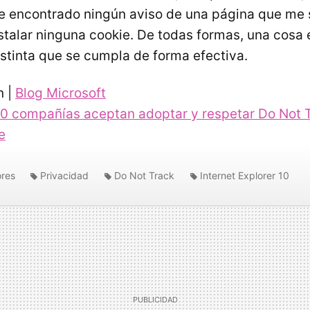
 encontrado ningún aviso de una página que me s
stalar ninguna cookie. De todas formas, una cosa 
istinta que se cumpla de forma efectiva.
n |
Blog Microsoft
0 compañías aceptan adoptar y respetar Do Not 
e
res
Privacidad
Do Not Track
Internet Explorer 10