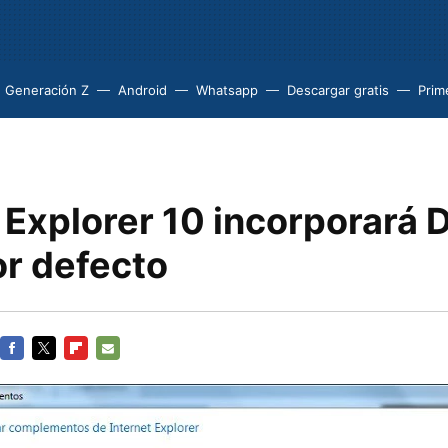
Generación Z
Android
Whatsapp
Descargar gratis
Prim
 Explorer 10 incorporará 
or defecto
FACEBOOK
TWITTER
FLIPBOARD
E-
MAIL