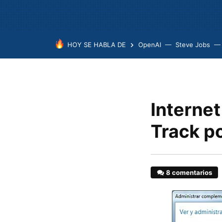
HOY SE HABLA DE
OpenAI
Steve Jobs
Internet
Track p
8 comentarios