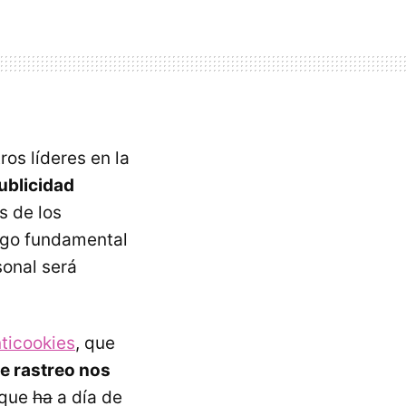
os líderes en la
ublicidad
s de los
algo fundamental
sonal será
ticookies
, que
de rastreo nos
 que
ha
a día de