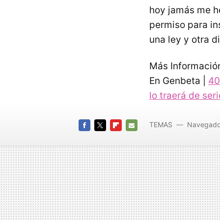
hoy jamás me he
permiso para in
una ley y otra d
Más Informació
En Genbeta |
40
lo traerá de seri
TEMAS
Navegado
FACEBOOK
TWITTER
FLIPBOARD
E-
MAIL