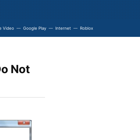
e Video
Google Play
Internet
Roblox
Do Not