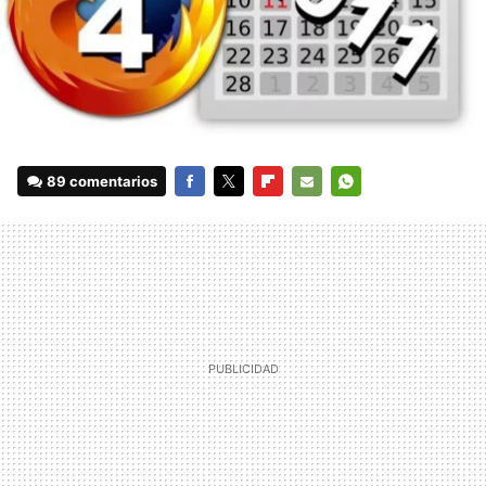
89 comentarios
FACEBOOK
TWITTER
FLIPBOARD
E-
WHATSAPP
MAIL