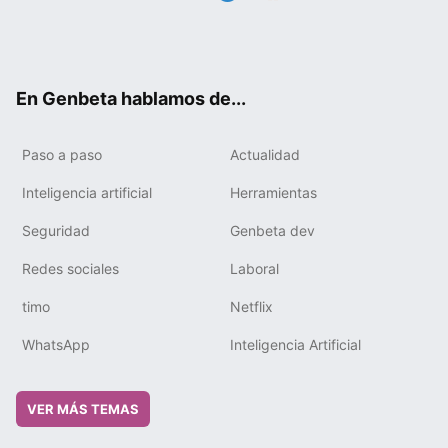
Twit
Fac
You
Tele
RSS
Flip
Link
ter
ebo
tub
gra
boa
edIn
ok
e
m
rd
En Genbeta hablamos de...
Paso a paso
Actualidad
Inteligencia artificial
Herramientas
Seguridad
Genbeta dev
Redes sociales
Laboral
timo
Netflix
WhatsApp
Inteligencia Artificial
VER MÁS TEMAS