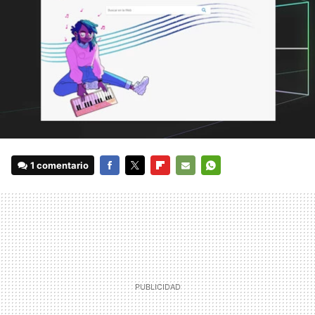
1 comentario
FACEBOOK
TWITTER
FLIPBOARD
E-
WHATSAPP
MAIL