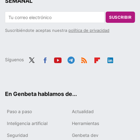
SEMANAL
SUSCRIBIR
Suscribiéndote aceptas nuestra
política de privacidad
Síguenos
Twit
Fac
You
Tele
RSS
Flip
Link
ter
ebo
tub
gra
boa
edIn
ok
e
m
rd
En Genbeta hablamos de...
Paso a paso
Actualidad
Inteligencia artificial
Herramientas
Seguridad
Genbeta dev