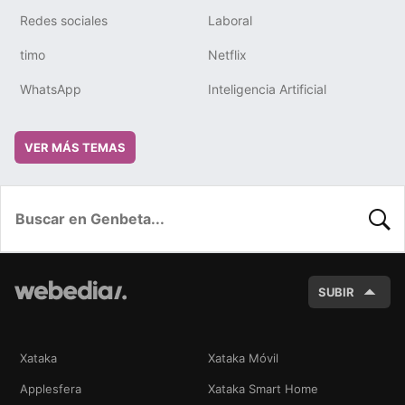
Redes sociales
Laboral
timo
Netflix
WhatsApp
Inteligencia Artificial
VER MÁS TEMAS
BUSC
SUBIR
Xataka
Xataka Móvil
Applesfera
Xataka Smart Home