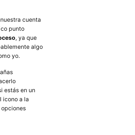
n nuestra cuenta
ico punto
roceso
, ya que
bablemente algo
como yo.
tañas
acerlo
si estás en un
 icono a la
e opciones