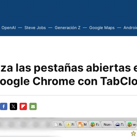
OpenAI
Steve Jobs
Generación Z
Google Maps
Androi
za las pestañas abiertas 
Google Chrome con TabCl
FACEBOOK
TWITTER
FLIPBOARD
E-
MAIL