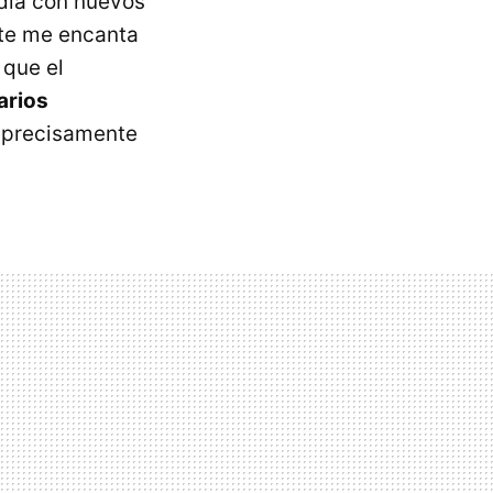
ía con nuevos
te me encanta
 que el
arios
 precisamente