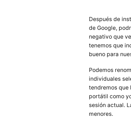
Después de insta
de Google, podr
negativo que v
tenemos que in
bueno para nues
Podemos renombr
individuales se
tendremos que ha
portátil como y
sesión actual. L
menores.