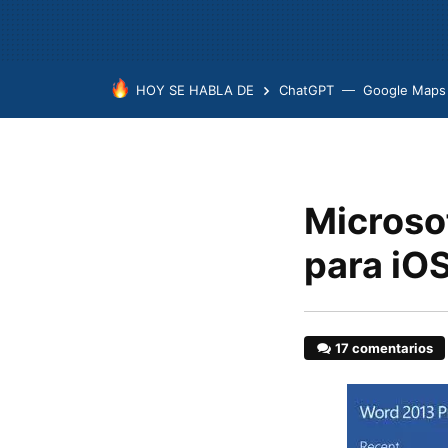
HOY SE HABLA DE
ChatGPT
Google Maps
Microso
para iO
17 comentarios