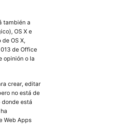
rá también a
ico), OS X e
o de OS X,
2013 de Office
 opinión o la
ra crear, editar
ero no está de
o donde está
 ha
ce Web Apps