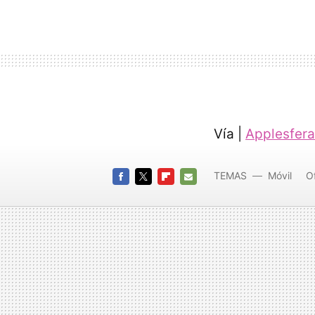
Vía |
Applesfera
TEMAS
Móvil
O
FACEBOOK
TWITTER
FLIPBOARD
E-
MAIL