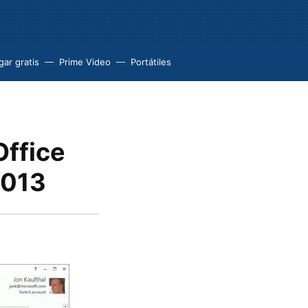
ar gratis
Prime Video
Portátiles
Office
2013