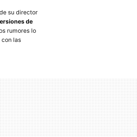
e su director
versiones de
Los rumores lo
 con las