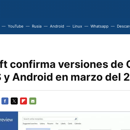
YouTube
Rusia
Android
Linux
Whatsapp
Descarg
ft confirma versiones de 
S y Android en marzo del 
FACEBOOK
TWITTER
FLIPBOARD
E-
MAIL