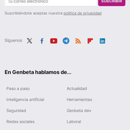
SUSCRIBIR
Suscribiéndote aceptas nuestra
política de privacidad
Síguenos
Twit
Fac
You
Tele
RSS
Flip
Link
ter
ebo
tub
gra
boa
edIn
ok
e
m
rd
En Genbeta hablamos de...
Paso a paso
Actualidad
Inteligencia artificial
Herramientas
Seguridad
Genbeta dev
Redes sociales
Laboral