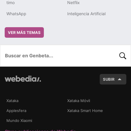
timo
Netflix
WhatsApp
Inteligencia Artificial
VER MÁS TEMAS
BUSC
SUBIR
Xataka
Xataka Móvil
Applesfera
Xataka Smart Home
Mundo Xiaomi