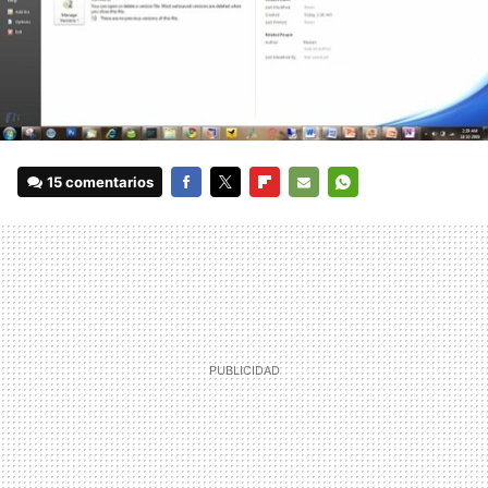
15 comentarios
FACEBOOK
TWITTER
FLIPBOARD
E-
WHATSAPP
MAIL