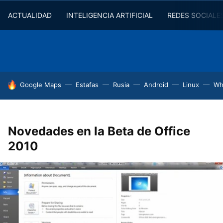
ACTUALIDAD
INTELIGENCIA ARTIFICIAL
REDES SOCIALE
HOY SE HABLA DE
Google Maps
Estafas
Rusia
Android
Linux
Wh
Novedades en la Beta de Office
2010