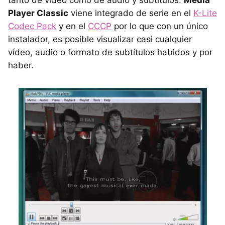
tanto de vídeo como de audio y subtítulos.
Media
Player Classic
viene integrado de serie en el
K-Lite
Codec Pack
y en el
CCCP
por lo que con un único
instalador, es posible visualizar
casi
cualquier
vídeo, audio o formato de subtítulos habidos y por
haber.