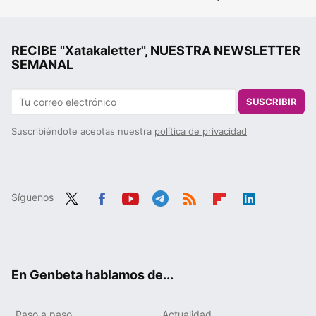
RECIBE "Xatakaletter", NUESTRA NEWSLETTER
SEMANAL
SUSCRIBIR
Suscribiéndote aceptas nuestra
política de privacidad
Síguenos
Twit
Fac
You
Tele
RSS
Flip
Link
ter
ebo
tub
gra
boa
edIn
ok
e
m
rd
En Genbeta hablamos de...
Paso a paso
Actualidad