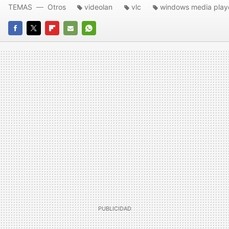
TEMAS
Otros
videolan
vlc
windows media play
FACEBOOK
TWITTER
FLIPBOARD
E-
WHATSAPP
MAIL