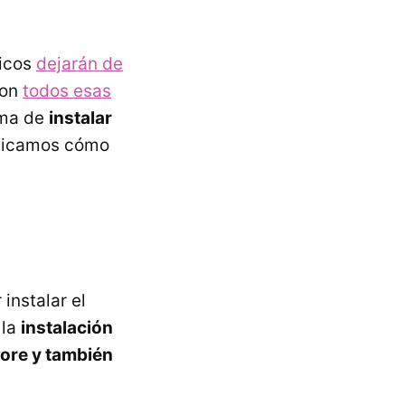
icos
dejarán de
con
todos esas
rma de
instalar
licamos cómo
instalar el
 la
instalación
ore y también