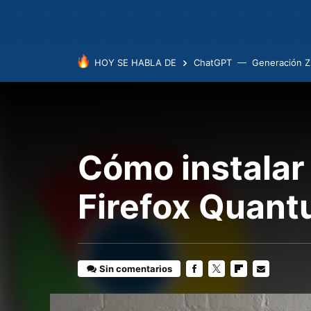
HOY SE HABLA DE
ChatGPT
Generación Z
Cómo instalar
Firefox Quan
Sin comentarios
FACEBOOK
TWITTER
FLIPBOARD
E-
MAIL