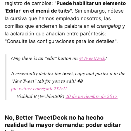
registro de cambios: "
Puede habilitar un elemento
'Editar' en el menú de tuits"
. Sin embargo, nótese
la cursiva que hemos empleado nosotros, las
comillas que encierran la palabra en el
changelog
y
la aclaración que añadían entre paréntesis:
"Consulte las configuraciones para los detalles".
Omg there is an "edit" button on
@TweetDeck
!
It essentially deletes the tweet, copy and pastes it to the
"New Tweet" tab for you to edit! 😱
pic.twitter.com/zsnle2XIxU
— Vishhal B (@vbhatt08)
20 de noviembre de 2017
No, Better TweetDeck no ha hecho
realidad la mayor demanda: poder editar