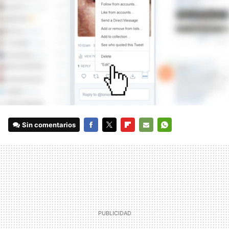
Sin comentarios
FACEBOOK
TWITTER
FLIPBOARD
E-
WHATSAPP
MAIL