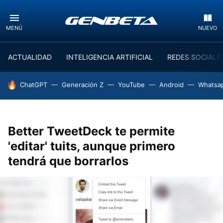
MENÚ
NUEVO
ACTUALIDAD
INTELIGENCIA ARTIFICIAL
REDES SOCIALE
HOY SE HABLA DE
ChatGPT
Generación Z
YouTube
Android
Whatsa
Better TweetDeck te permite
'editar' tuits, aunque primero
tendrá que borrarlos