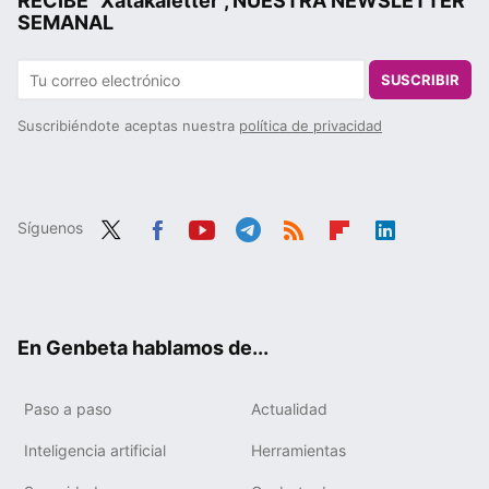
RECIBE "Xatakaletter", NUESTRA NEWSLETTER
SEMANAL
SUSCRIBIR
Suscribiéndote aceptas nuestra
política de privacidad
Síguenos
Twit
Fac
You
Tele
RSS
Flip
Link
ter
ebo
tub
gra
boa
edIn
ok
e
m
rd
En Genbeta hablamos de...
Paso a paso
Actualidad
Inteligencia artificial
Herramientas