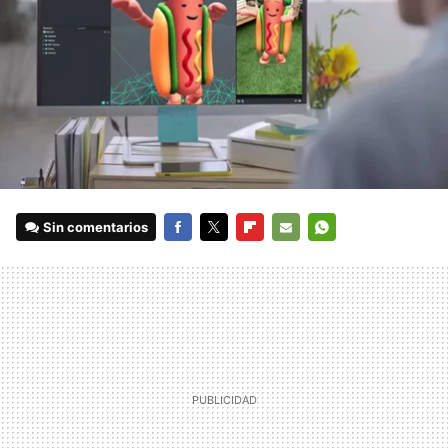
Sin comentarios
FACEBOOK
TWITTER
FLIPBOARD
E-
WHATSAPP
MAIL