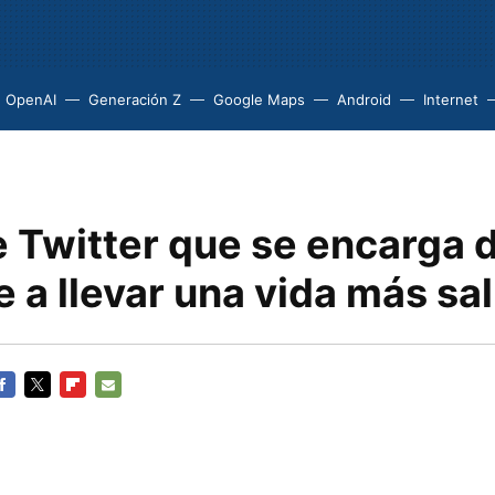
OpenAI
Generación Z
Google Maps
Android
Internet
e Twitter que se encarga 
 a llevar una vida más sa
ACEBOOK
TWITTER
FLIPBOARD
E-
MAIL