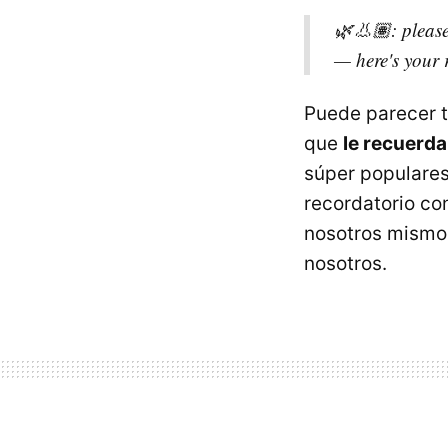
🌿👃🏽: please
— here's your
Puede parecer t
que
le recuerda
súper populare
recordatorio co
nosotros mismos
nosotros.