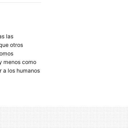
s las
que otros
 somos
 y menos como
r a los humanos