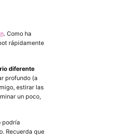
un
. Como ha
 bot rápidamente
rio diferente
r profundo (a
igo, estirar las
minar un poco,
o podría
lo. Recuerda que