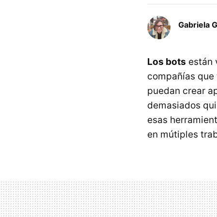
Gabriela 
Los bots
están 
compañías que t
puedan crear ap
demasiados qui
esas herramient
en mútiples trab